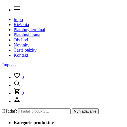
Impo
Riešenia
Platobný terminál
Platobná brána
Obchod
Novinky
Časté otázky
Kontakt
Impo.sk
0
0
Hľadať:
Vyhľadávanie
Kategórie produktov