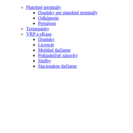
Platobné terminály
Doplnky pre platobné terminály
Odkúpenie
Prenájom
Termopásky
VRP a eKasa
Doplnky
Licencie
Mobilné tlačiarne
Pokladničné zásuvky
Služby
Stacionárne tlačiarne