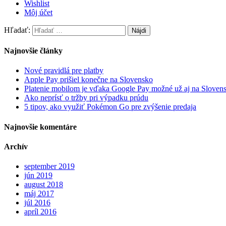
Wishlist
Môj účet
Hľadať:
Najnovšie články
Nové pravidlá pre platby
Apple Pay prišiel konečne na Slovensko
Platenie mobilom je vďaka Google Pay možné už aj na Sloven
Ako neprísť o tržby pri výpadku prúdu
5 tipov, ako využiť Pokémon Go pre zvýšenie predaja
Najnovšie komentáre
Archív
september 2019
jún 2019
august 2018
máj 2017
júl 2016
apríl 2016