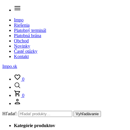
Impo
Riešenia
Platobný terminál
Platobná brána
Obchod
Novinky
Časté otázky
Kontakt
Impo.sk
0
0
Hľadať:
Vyhľadávanie
Kategórie produktov