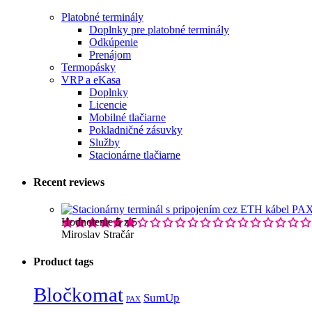
Platobné terminály
Doplnky pre platobné terminály
Odkúpenie
Prenájom
Termopásky
VRP a eKasa
Doplnky
Licencie
Mobilné tlačiarne
Pokladničné zásuvky
Služby
Stacionárne tlačiarne
Recent reviews
Hodnotenie
5
z 5
Miroslav Stračár
Product tags
Bločkomat
SumUp
PAX