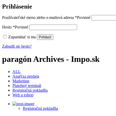
Prihlásenie
Používateľské meno alebo e-mailová adresa
*
Povinné
Heslo
*
Povinné
Zapamätať si ma
Prihlásiť
Zabudli ste heslo?
paragón Archives - Impo.sk
ALL
Analýza predaja
Marketing
Platobný terminál
Registračná pokladňa
Web a eshop
Registračná pokladňa