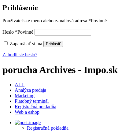
Prihlásenie
Používateľské meno alebo e-mailová adresa
*
Povinné
Heslo
*
Povinné
Zapamätať si ma
Prihlásiť
Zabudli ste heslo?
porucha Archives - Impo.sk
ALL
Analýza predaja
Marketing
Platobný terminál
Registračná pokladňa
Web a eshop
Registračná pokladňa