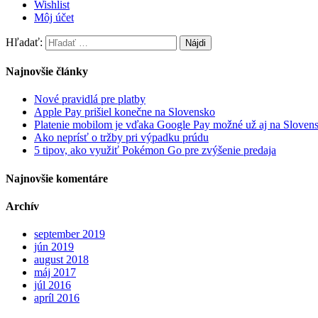
Wishlist
Môj účet
Hľadať:
Najnovšie články
Nové pravidlá pre platby
Apple Pay prišiel konečne na Slovensko
Platenie mobilom je vďaka Google Pay možné už aj na Sloven
Ako neprísť o tržby pri výpadku prúdu
5 tipov, ako využiť Pokémon Go pre zvýšenie predaja
Najnovšie komentáre
Archív
september 2019
jún 2019
august 2018
máj 2017
júl 2016
apríl 2016