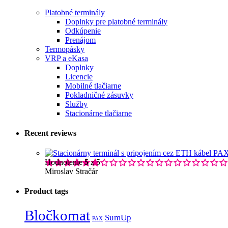
Platobné terminály
Doplnky pre platobné terminály
Odkúpenie
Prenájom
Termopásky
VRP a eKasa
Doplnky
Licencie
Mobilné tlačiarne
Pokladničné zásuvky
Služby
Stacionárne tlačiarne
Recent reviews
Hodnotenie
5
z 5
Miroslav Stračár
Product tags
Bločkomat
SumUp
PAX