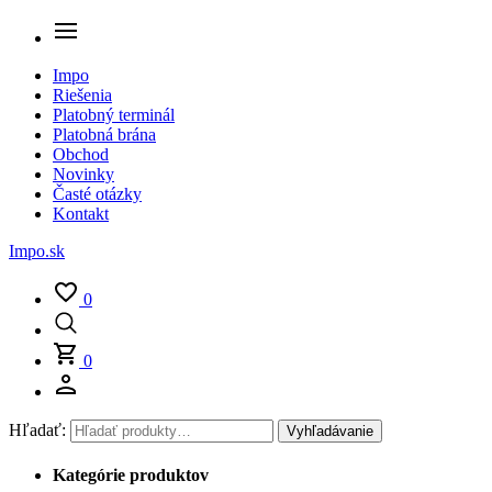
Impo
Riešenia
Platobný terminál
Platobná brána
Obchod
Novinky
Časté otázky
Kontakt
Impo.sk
0
0
Hľadať:
Vyhľadávanie
Kategórie produktov